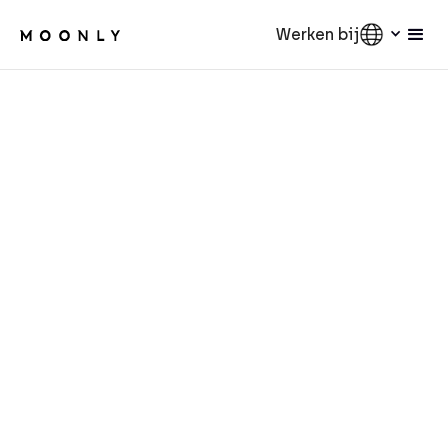
Werken bij
AI
5
min.