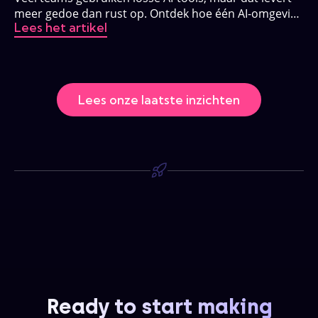
meer gedoe dan rust op. Ontdek hoe één AI-omgeving
Lees het artikel
dat verandert.
Lees onze laatste inzichten
Ready to start making