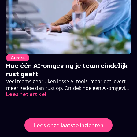
Aurora
Hoe één AI-omgeving je team eindelijk
rust geeft
Veel teams gebruiken losse AI-tools, maar dat levert
meer gedoe dan rust op. Ontdek hoe één AI-omgeving
Lees het artikel
dat verandert.
Lees onze laatste inzichten