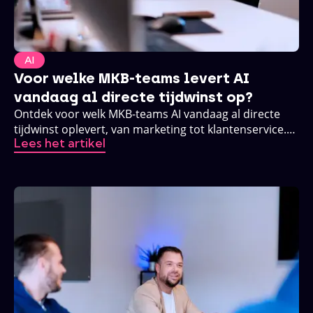
AI
Voor welke MKB-teams levert AI
vandaag al directe tijdwinst op?
Ontdek voor welk MKB-teams AI vandaag al directe
tijdwinst oplevert, van marketing tot klantenservice.
Lees het artikel
Praktisch, zonder buzzwords.