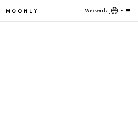
Werken bij
AI
5
min.